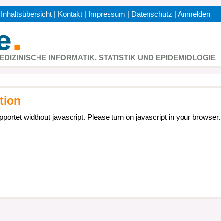
|
Inhaltsübersicht
|
Kontakt
|
Impressum
|
Datenschutz
|
Anmelden
h
MEDIZINISCHE INFORMATIK, STATISTIK UND EPIDEMIOLOGIE
tion
pportet widthout javascript. Please turn on javascript in your browser.