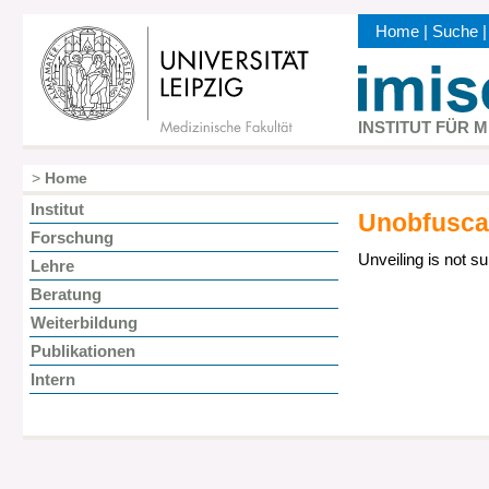
Direkt
Home
|
Suche
zum
Kopfbereic
Inhalt
INSTITUT FÜR 
>
Home
Pfadnavigation
Institut
Unobfusca
Hauptnavigation
Forschung
Unveiling is not su
Lehre
Beratung
Weiterbildung
Publikationen
Intern