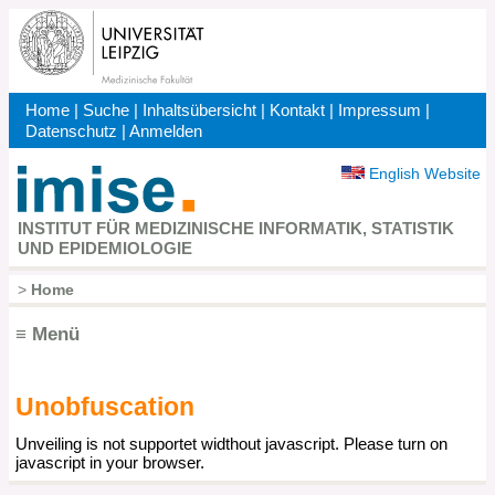
Direkt
zum
Inhalt
Home
|
Suche
|
Inhaltsübersicht
|
Kontakt
|
Impressum
|
Kopfbereich
Datenschutz
|
Anmelden
English Website
INSTITUT FÜR MEDIZINISCHE INFORMATIK, STATISTIK
UND EPIDEMIOLOGIE
>
Home
Pfadnavigation
≡ Menü
Unobfuscation
Hauptnavigation
Unveiling is not supportet widthout javascript. Please turn on
javascript in your browser.