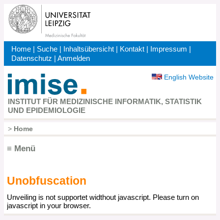
Direkt
zum
Inhalt
Home
|
Suche
|
Inhaltsübersicht
|
Kontakt
|
Impressum
|
Kopfbereich
Datenschutz
|
Anmelden
English Website
INSTITUT FÜR MEDIZINISCHE INFORMATIK, STATISTIK
UND EPIDEMIOLOGIE
>
Home
Pfadnavigation
≡ Menü
Unobfuscation
Hauptnavigation
Unveiling is not supportet widthout javascript. Please turn on
javascript in your browser.