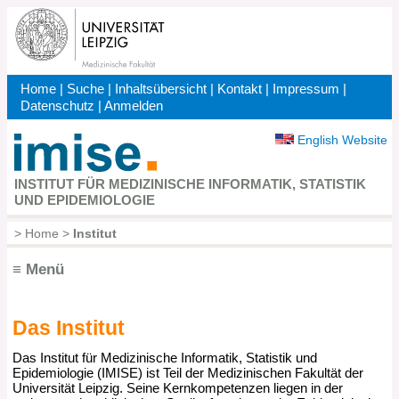
Direkt
zum
Inhalt
Home
|
Suche
|
Inhaltsübersicht
|
Kontakt
|
Impressum
|
Kopfbereich
Datenschutz
|
Anmelden
English Website
INSTITUT FÜR MEDIZINISCHE INFORMATIK, STATISTIK
UND EPIDEMIOLOGIE
>
Home
>
Institut
Pfadnavigation
≡ Menü
Das Institut
Hauptnavigation
Das Institut für Medizinische Informatik, Statistik und
Epidemiologie (IMISE) ist Teil der Medizinischen Fakultät der
Universität Leipzig. Seine Kernkompetenzen liegen in der