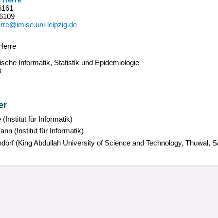
6161
16109
erre@imise.uni-leipzig.de
 Herre
g
nische Informatik, Statistik und Epidemiologie
8
er
(Institut für Informatik)
n (Institut für Informatik)
dorf (King Abdullah University of Science and Technology, Thuwal, S