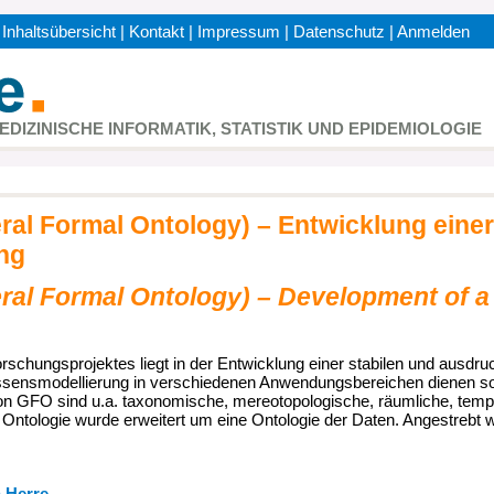
|
Inhaltsübersicht
|
Kontakt
|
Impressum
|
Datenschutz
|
Anmelden
h
MEDIZINISCHE INFORMATIK, STATISTIK UND EPIDEMIOLOGIE
al Formal Ontology) – Entwicklung einer
ng
al Formal Ontology) – Development of a
rschungsprojektes liegt in der Entwicklung einer stabilen und ausdr
sensmodellierung in verschiedenen Anwendungs­bereichen dienen soll.
von GFO sind u.a. taxonomische, mereotopologische, räumliche, tempo
 Ontologie wurde erweitert um eine Ontologie der Daten. Angestrebt wi
h Herre