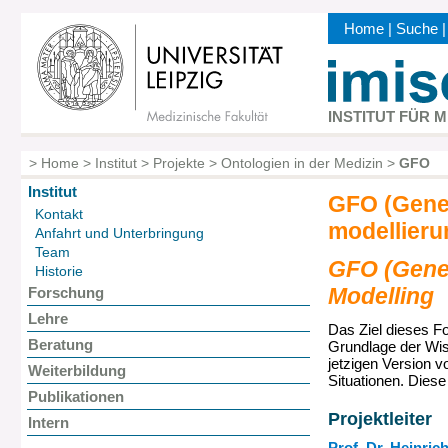
Direkt
Home
|
Suche
zum
Kopfbereic
Inhalt
INSTITUT FÜR 
>
Home
>
Institut
>
Projekte
>
Ontologien in der Medizin
>
GFO
Pfadnavigation
Institut
GFO (Gener
Hauptnavigation
Kontakt
modellieru
Anfahrt und Unterbringung
Team
GFO (Gener
Historie
Modelling
Forschung
Lehre
Das Ziel dieses Fo
Beratung
Grundlage der Wis
jetzigen Version 
Weiterbildung
Situationen. Diese
Publikationen
Projektleiter
Intern
Prof. Dr. Heinric