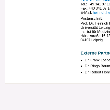
Tel.:
+49 341 97 1
Fax:
+49 341 97 
E-Mail:
heinrich.h
Postanschrift:
Prof. Dr. Heinrich
Universität Leipzi
Institut für Medizi
Härtelstraße 16-1
04107 Leipzig
Externe Partn
Dr. Frank Loebe 
Dr. Ringo Bauman
Dr. Robert Höhn