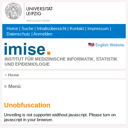
Direkt
zum
Inhalt
Home
|
Suche
|
Inhaltsübersicht
|
Kontakt
|
Impressum
|
Kopfbereich
Datenschutz
|
Anmelden
English Website
INSTITUT FÜR MEDIZINISCHE INFORMATIK, STATISTIK
UND EPIDEMIOLOGIE
>
Home
Pfadnavigation
≡ Menü
Unobfuscation
Hauptnavigation
Unveiling is not supportet widthout javascript. Please turn on
javascript in your browser.