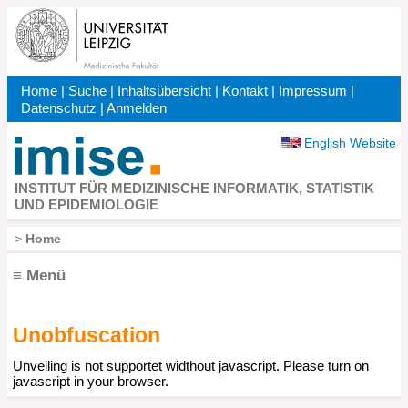
Direkt
zum
Inhalt
Home
|
Suche
|
Inhaltsübersicht
|
Kontakt
|
Impressum
|
Kopfbereich
Datenschutz
|
Anmelden
English Website
INSTITUT FÜR MEDIZINISCHE INFORMATIK, STATISTIK
UND EPIDEMIOLOGIE
>
Home
Pfadnavigation
≡ Menü
Unobfuscation
Hauptnavigation
Unveiling is not supportet widthout javascript. Please turn on
javascript in your browser.