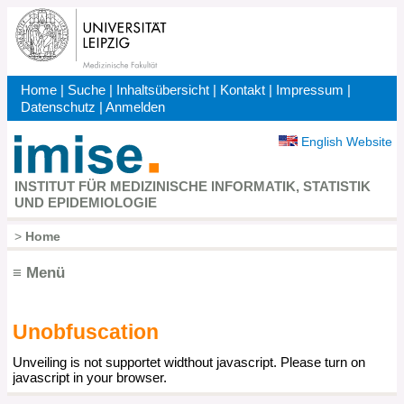
Direkt
zum
Inhalt
Home
|
Suche
|
Inhaltsübersicht
|
Kontakt
|
Impressum
|
Kopfbereich
Datenschutz
|
Anmelden
English Website
INSTITUT FÜR MEDIZINISCHE INFORMATIK, STATISTIK
UND EPIDEMIOLOGIE
>
Home
Pfadnavigation
≡ Menü
Unobfuscation
Hauptnavigation
Unveiling is not supportet widthout javascript. Please turn on
javascript in your browser.