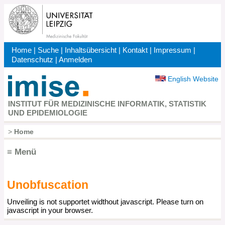
Direkt
zum
Inhalt
Home
|
Suche
|
Inhaltsübersicht
|
Kontakt
|
Impressum
|
Kopfbereich
Datenschutz
|
Anmelden
English Website
INSTITUT FÜR MEDIZINISCHE INFORMATIK, STATISTIK
UND EPIDEMIOLOGIE
>
Home
Pfadnavigation
≡ Menü
Unobfuscation
Hauptnavigation
Unveiling is not supportet widthout javascript. Please turn on
javascript in your browser.