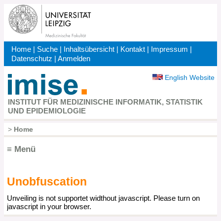
Direkt
zum
Inhalt
Home
|
Suche
|
Inhaltsübersicht
|
Kontakt
|
Impressum
|
Kopfbereich
Datenschutz
|
Anmelden
English Website
INSTITUT FÜR MEDIZINISCHE INFORMATIK, STATISTIK
UND EPIDEMIOLOGIE
>
Home
Pfadnavigation
≡ Menü
Unobfuscation
Hauptnavigation
Unveiling is not supportet widthout javascript. Please turn on
javascript in your browser.