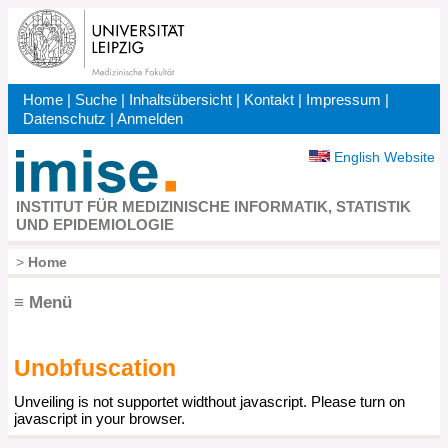
Direkt
zum
Inhalt
Home
|
Suche
|
Inhaltsübersicht
|
Kontakt
|
Impressum
|
Kopfbereich
Datenschutz
|
Anmelden
English Website
INSTITUT FÜR MEDIZINISCHE INFORMATIK, STATISTIK
UND EPIDEMIOLOGIE
>
Home
Pfadnavigation
≡ Menü
Unobfuscation
Hauptnavigation
Unveiling is not supportet widthout javascript. Please turn on
javascript in your browser.