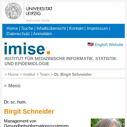
Direkt
zum
Inhalt
Home
|
Suche
|
Inhaltsübersicht
|
Kontakt
|
Impressum
|
Kopfbereich
Datenschutz
|
Anmelden
English Website
INSTITUT FÜR MEDIZINISCHE INFORMATIK, STATISTIK
UND EPIDEMIOLOGIE
>
Home
>
Institut
>
Team
>
Dr. Birgit Schneider
Pfadnavigation
≡ Menü
Dr. sc. hum.
Hauptnavigation
Birgit
Schneider
Management von
Gesundheitsinformationssystemen