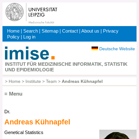
Skip
to
main
content
Home
|
Search
|
Sitemap
|
Contact
|
About us
|
Privacy
Kopfbereich
Policy
|
Log in
Deutsche Website
INSTITUT FÜR MEDIZINISCHE INFORMATIK, STATISTIK
UND EPIDEMIOLOGIE
>
Home
>
Institute
>
Team
>
Andreas Kühnapfel
Breadcrumb
≡ Menu
Dr.
Hauptnavigation
Andreas
Kühnapfel
Genetical Statistics