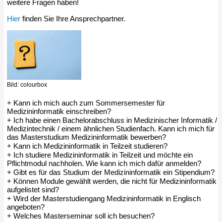
weitere Fragen haben!
Hier
finden Sie Ihre Ansprechpartner.
Bild: colourbox
Kann ich mich auch zum Sommersemester für
Medizininformatik einschreiben?
Ich habe einen Bachelorabschluss in Medizinischer Informatik /
Nein, die Einschreibung in den Masterstudiengang
Medizintechnik / einem ähnlichen Studienfach. Kann ich mich für
Medizininformatik ist nur zum Wintersemester möglich. Im 1.
das Masterstudium Medizininformatik bewerben?
Fachsemester werden durch die Pflichtmodule im
informatischen Zug bzw. medizinischen Zug wesentliche
Kann ich Medizininformatik in Teilzeit studieren?
Ja, wir freuen uns auf Ihre Bewerbung.
Grundlagen für das weitere Studium gelegt.
Ich studiere Medizininformatik in Teilzeit und möchte ein
Ja, der Masterstudiengang Medizininformatik kann auch in
Pflichtmodul nachholen. Wie kann ich mich dafür anmelden?
Teilzeit belegt werden. Es gelten dafür die
Richtlinien der
Universität Leipzig für ein Teilzeitstudium
.
Gibt es für das Studium der Medizininformatik ein Stipendium?
Für Pflichtmodule ist einen Anmeldung über TOOL nur für
das Fachsemester vorgesehen, das in der
Können Module gewählt werden, die nicht für Medizininformatik
Ja, aktuelle oder zukünftige Studierende der
Modulbeschreibung angegeben ist (s.
Module
und
aufgelistet sind?
Medizininformatik in Leipzig können sich z. B. bei der SECAI
Studienverlauf
). Möchten Sie ein Modul in einem späteren
(School of Embedded Composite Artificial Intelligence) um
Wird der Masterstudiengang Medizininformatik in Englisch
Ja, statt der Module aus Modulgruppe B (Informatik) können
Fachsemester nachholen, ist hierfür eine gesonderte
ein Stipendium bewerben. Details zur Bewerbung finden Sie
angeboten?
auch andere Module aus der Informatik oder
Moduleinschreibung
über ein Formular beim Studienbüro der
auf der
Webseite der SECAI
.
Wirtschaftsinformatik gewählt werden. Hierfür ist eine
Welches Masterseminar soll ich besuchen?
Nein, Unterrichtssprache ist in der Regel Deutsch.