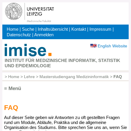
Direkt
zum
Inhalt
Home
|
Suche
|
Inhaltsübersicht
|
Kontakt
|
Impressum
|
Kopfbereich
Datenschutz
|
Anmelden
English Website
INSTITUT FÜR MEDIZINISCHE INFORMATIK, STATISTIK
UND EPIDEMIOLOGIE
>
Home
>
Lehre
>
Masterstudiengang Medizininformatik
>
FAQ
Pfadnavigation
≡ Menü
FAQ
Hauptnavigation
Auf dieser Seite geben wir Antworten zu oft gestellten Fragen
rund um Module, Abläufe, Praktika und die allgemeine
Organisation des Studiums. Bitte sprechen Sie uns an, wenn Sie